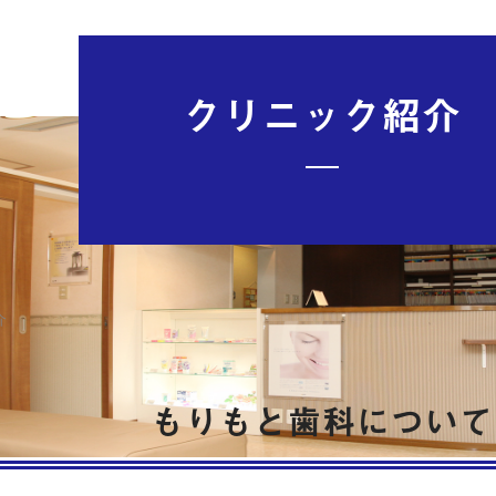
TOP
／
スタッフ紹介
／
クリニック紹介
介
もりもと歯科について