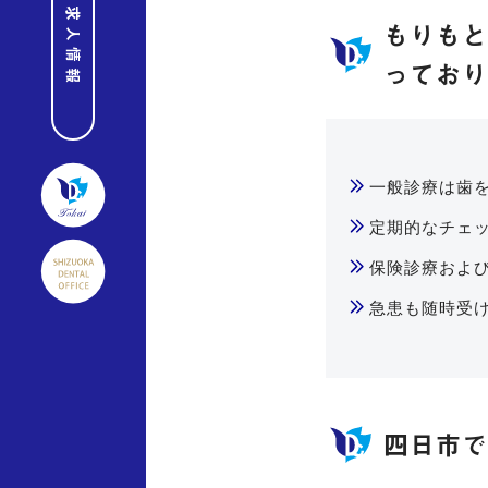
求人情報
もりも
ってお
一般診療は歯
定期的なチェ
保険診療およ
急患も随時受
四日市で